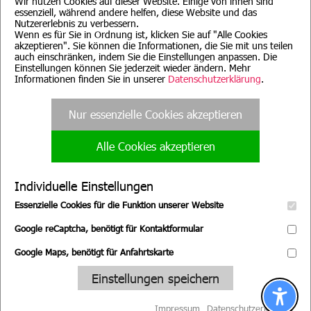
Wir nutzen Cookies auf dieser Website. Einige von ihnen sind
essenziell, während andere helfen, diese Website und das
Nutzererlebnis zu verbessern.
Wenn es für Sie in Ordnung ist, klicken Sie auf "Alle Cookies
akzeptieren". Sie können die Informationen, die Sie mit uns teilen
auch einschränken, indem Sie die Einstellungen anpassen. Die
Beratung für Mutter, Mutter-
Evang. Familien-
Einstellungen können Sie jederzeit wieder ändern. Mehr
Kind, Vater, Vater-Kind und
Bildungsstätte, München
pflegende Angehörige
Informationen finden Sie in unserer
Datenschutzerklärung
.
Nur essenzielle Cookies akzeptieren
Alle Cookies akzeptieren
Evang. Familien-
Familienpflege
Bildungsstätte, Nürnberg
Nürnberg
Individuelle Einstellungen
Essenzielle Cookies für die Funktion unserer Website
Google reCaptcha, benötigt für Kontaktformular
Google Maps, benötigt für Anfahrtskarte
Wir suchen Sie!
Einstellungen speichern
Zu unseren
Stellenangeboten
Impressum
Datenschutzerklärung