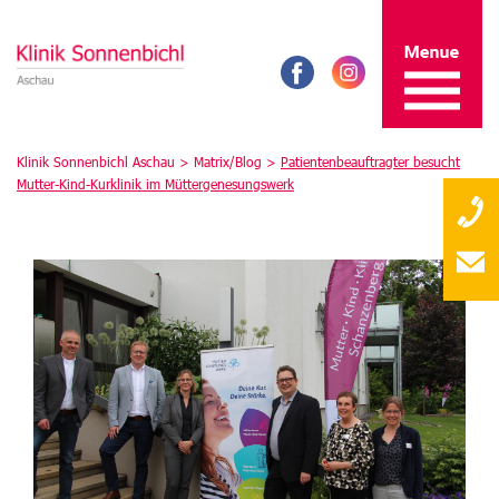
Klinik Sonnenbichl Aschau >
Matrix/Blog
>
Patientenbeauftragter besucht
Mutter-Kind-Kurklinik im Müttergenesungswerk