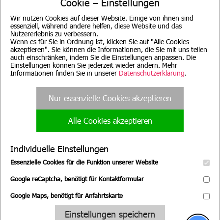
Cookie – Einstellungen
Wir nutzen Cookies auf dieser Website. Einige von ihnen sind
essenziell, während andere helfen, diese Website und das
Nutzererlebnis zu verbessern.
Wenn es für Sie in Ordnung ist, klicken Sie auf "Alle Cookies
akzeptieren". Sie können die Informationen, die Sie mit uns teilen
auch einschränken, indem Sie die Einstellungen anpassen. Die
Beratung für Mutter, Mutter-
Evang. Familien-
Kind, Vater, Vater-Kind und
Einstellungen können Sie jederzeit wieder ändern. Mehr
Bildungsstätte, München
pflegende Angehörige
Informationen finden Sie in unserer
Datenschutzerklärung
.
Nur essenzielle Cookies akzeptieren
Alle Cookies akzeptieren
Evang. Familien-
Familienpflege
Bildungsstätte, Nürnberg
Nürnberg
Individuelle Einstellungen
Essenzielle Cookies für die Funktion unserer Website
Google reCaptcha, benötigt für Kontaktformular
Google Maps, benötigt für Anfahrtskarte
Wir suchen Sie!
Einstellungen speichern