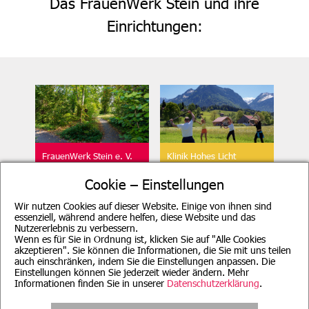
Das FrauenWerk Stein und ihre
Einrichtungen:
FrauenWerk Stein e. V.
Klinik Hohes Licht
Geschäftsstelle
Oberstdorf
Cookie – Einstellungen
Wir nutzen Cookies auf dieser Website. Einige von ihnen sind
essenziell, während andere helfen, diese Website und das
Nutzererlebnis zu verbessern.
Wenn es für Sie in Ordnung ist, klicken Sie auf "Alle Cookies
akzeptieren". Sie können die Informationen, die Sie mit uns teilen
auch einschränken, indem Sie die Einstellungen anpassen. Die
Beratung für Mutter, Mutter-
Evang. Familien-
Einstellungen können Sie jederzeit wieder ändern. Mehr
Kind, Vater, Vater-Kind und
Bildungsstätte, München
pflegende Angehörige
Informationen finden Sie in unserer
Datenschutzerklärung
.